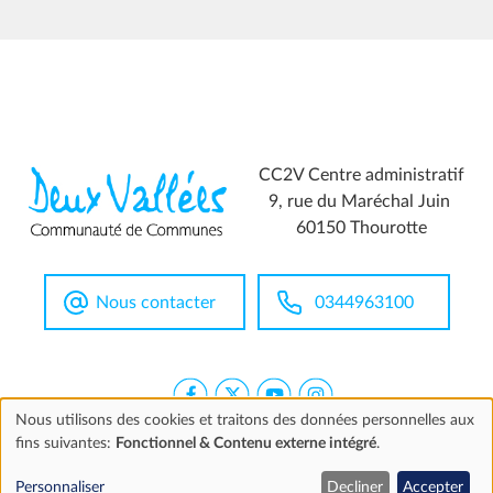
CC2V Centre administratif
9, rue du Maréchal Juin
60150 Thourotte
Nous contacter
0344963100
Nous utilisons des cookies et traitons des données personnelles aux
fins suivantes:
Fonctionnel & Contenu externe intégré
.
Utilisation
Extranet
Mentions légales
Accessibilité
Marchés publics
Personnaliser
Decliner
Accepter