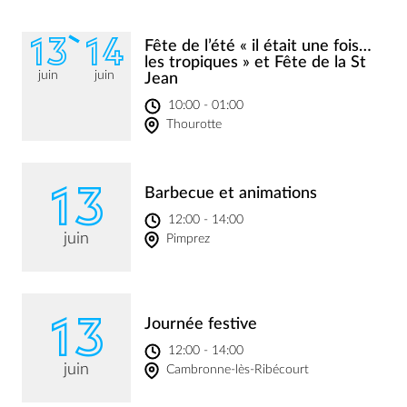
13
14
Fête de l’été « il était une fois…
les tropiques » et Fête de la St
juin
juin
Jean
10:00 - 01:00
Thourotte
13
Barbecue et animations
12:00 - 14:00
juin
Pimprez
13
Journée festive
12:00 - 14:00
juin
Cambronne-lès-Ribécourt